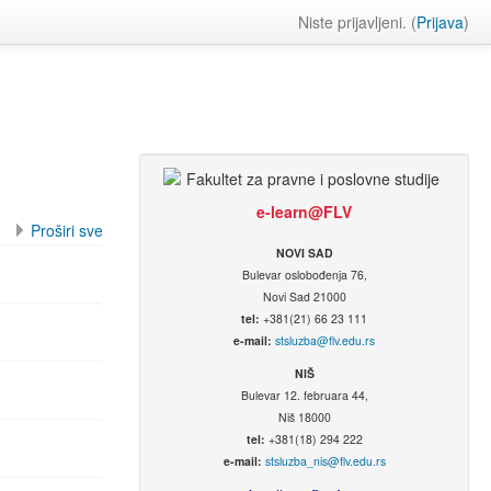
Niste prijavljeni. (
Prijava
)
e-learn@FLV
Proširi sve
NOVI SAD
Bulevar oslobođenja 76,
Novi Sad 21000
tel:
+381(21) 66 23 111
e-mail:
stsluzba@flv.edu.rs
NIŠ
Bulevar 12. februara 44,
Niš 18000
tel:
+381(18) 294 222
e-mail:
stsluzba_nis@flv.edu.rs