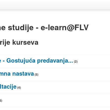
ne studije - e-learn@FLV
rije kurseva
e - Gostujuća predavanja...
(2)
mna nastava
(5)
tacije
(4)
3)