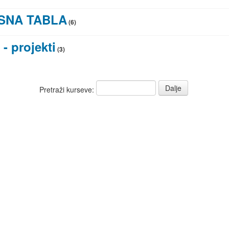
SNA TABLA
(6)
- projekti
(3)
Pretraži kurseve: