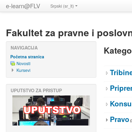
e-learn@FLV
Srpski ‎(sr_lt)‎
Fakultet za pravne i poslov
Katego
NAVIGACIJA
Početna stranica
Novosti
Kursevi
Tribin
Pripre
UPUTSTVO ZA PRISTUP
Konsul
Pravo
(