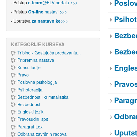
Poslov
- Pristup
e-learn
@FLV portalu >>>
- Pristup
On-line
nastavi >>>
Psihot
- Uputstva
za nastavnike
>>>
Bezbed
KATEGORIJE KURSEVA
Bezbe
Tribine - Gostujuća predavanja...
Pripremna nastava
Engles
Konsultacije
Pravo
Pravos
Poslovna psihologija
Psihoterapija
Bezbednost i kriminalistika
Paragr
Bezbednost
Engleski jezik
Odbran
Pravosudni ispit
Paragraf Lex
Uputs
Odbrana završnih radova