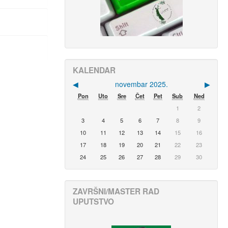
KALENDAR
◀︎
novembar 2025.
▶︎
Pon
Uto
Sre
Čet
Pet
Sub
Ned
1
2
3
4
5
6
7
8
9
10
11
12
13
14
15
16
17
18
19
20
21
22
23
24
25
26
27
28
29
30
ZAVRŠNI/MASTER RAD
UPUTSTVO