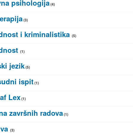
na psihologija
(4)
erapija
(3)
nost i kriminalistika
(5)
dnost
(1)
ki jezik
(5)
udni ispit
(1)
af Lex
(1)
a završnih radova
(1)
tva
(3)