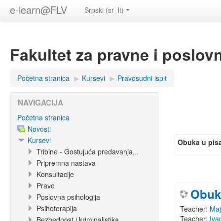
e-learn@FLV
Srpski ‎(sr_lt)‎
Fakultet za pravne i poslov
Početna stranica
▶︎
Kursevi
▶︎
Pravosudni ispit
NAVIGACIJA
Početna stranica
Novosti
Kursevi
Obuka u pis
Tribine - Gostujuća predavanja...
Pripremna nastava
Konsultacije
Pravo
Obuk
Poslovna psihologija
Psihoterapija
Teacher:
Ma
Teacher:
Iva
Bezbednost i kriminalistika