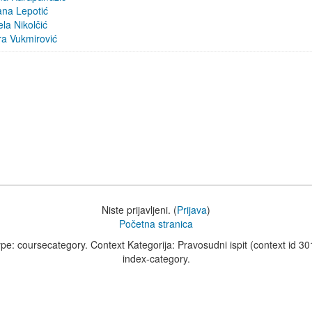
jana Lepotić
ela Nikolčić
a Vukmirović
Niste prijavljeni. (
Prijava
)
Početna stranica
ype: coursecategory. Context Kategorija: Pravosudni ispit (context id 3
index-category.