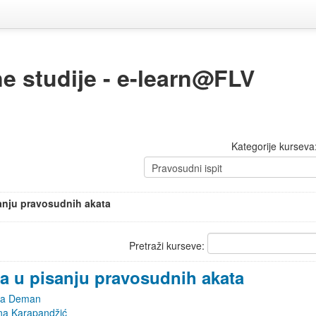
ne studije - e-learn@FLV
Kategorije kurseva
anju pravosudnih akata
Pretraži kurseve:
a u pisanju pravosudnih akata
ja Deman
na Karapandžić